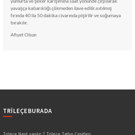
yumurta ve şeker karışımına saat yönünde çırpılarak
yavaşça kabarıklığı çökmeden ilave edilir.ısıtılmış
fırında 40 ila 50 dakika civarında pişirilir ve soğumaya
bırakılır.
Afiyet Olsun
TRILEÇEBURADA
Trileçe Nasıl yapılır ? Trileçe Tatlısı Çeşitleri