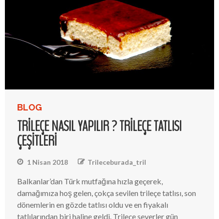
BLOG
TRILEÇE NASIL YAPILIR ? TRILEÇE TATLISI
ÇEŞITLERI
1 Nisan 2018
Trileceburada_tril
Balkanlar’dan Türk mutfağına hızla geçerek,
damağımıza hoş gelen, çokça sevilen trileçe tatlısı, son
dönemlerin en gözde tatlısı oldu ve en fiyakalı
tatlılarından biri haline geldi. Trileçe severler gün