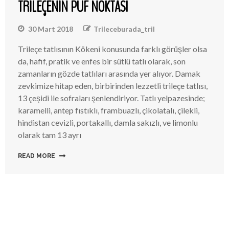
TRILEÇENIN PÜF NOKTASI
30 Mart 2018
Trileceburada_tril
Trileçe tatlısının Kökeni konusunda farklı görüşler olsa
da, hafif, pratik ve enfes bir sütlü tatlı olarak, son
zamanların gözde tatlıları arasında yer alıyor. Damak
zevkimize hitap eden, birbirinden lezzetli trileçe tatlısı,
13 çeşidi ile sofraları şenlendiriyor. Tatlı yelpazesinde;
karamelli, antep fıstıklı, frambuazlı, çikolatalı, çilekli,
hindistan cevizli, portakallı, damla sakızlı, ve limonlu
olarak tam 13 ayrı
READ MORE