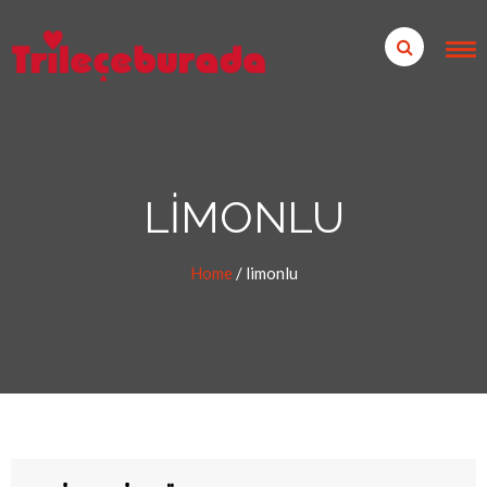
LIMONLU
Home
/
limonlu